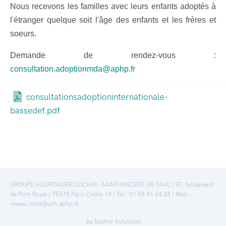
Nous recevons les familles avec leurs enfants adoptés à
l'étranger quelque soit l'âge des enfants et les frères et
soeurs.
Demande de rendez-vous :
consultation.adoptionmda@aphp.fr
consultationsadoptioninternationale-
bassedef.pdf
GROUPE HOSPITALIER COCHIN - SAINT-VINCENT DE PAUL | 97, boulevard
de Port-Royal | 75679 Paris Cedex 14 | Tel : 01 58 41 24 24 | Mail :
reseau.mda@cch.aphp.fr
by
Saphyr Solutions